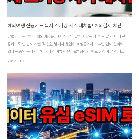
해외여행 신용카드 복제 스키밍 사기 대처법! 해외결제 차단 이의제기 팁
유럽이나 동남아로 해외여행을 다녀온 지 몇 달이 지났는데, 어느 날 새벽 내 신
용카드로 한 번도 가본 적 없는 남미나 유럽의 쇼핑몰에서 수백만 원이 결제되
었다는 승인 문자가 날아온다면 어떻게 될까요? 상상만 해도 심장이 철렁 내려
앉는 이 상황은 '신용카드 불법 복제(스키밍, Skimming)' 사기에 당했을 때 벌
2026. 8. 5.
어집니다. 해외 길거리 ATM에서 현금을 뽑거나 작은 식당에서 카드를 결제할
때 마그네틱 정보를 몰래 빼내어 위조 카드를 만드는 악랄한 수법인데요. 오늘
소중한 내 돈을 지키기 위한 해외여행 카드 스키밍 예방법과 귀국 후 필수 조치,
그리고 이미 돈이 빠져나갔을 때 전액 환불받는 카드사 이의제기 절차를 총정
리해 드립니다. "> 1. ATM 스키밍(복제) 사기 수법과 예방 꿀팁 범죄자들은 관
광객..