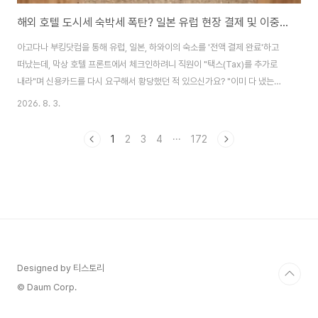
해외 호텔 도시세 숙박세 폭탄? 일본 유럽 현장 결제 및 이중결제 취소 팁
아고다나 부킹닷컴을 통해 유럽, 일본, 하와이의 숙소를 '전액 결제 완료'하고
떠났는데, 막상 호텔 프론트에서 체크인하려니 직원이 "택스(Tax)를 추가로
내라"며 신용카드를 다시 요구해서 황당했던 적 있으신가요? "이미 다 냈는데
왜 또 돈을 내라는 거지? 사기 치는 건가?"라며 실랑이를 벌이는 한국인 관광객
2026. 8. 3.
들이 매일같이 발생하고 있습니다. 이는 온라인 플랫폼 결제 요금에 포함되지
않는 현지 '도시세(숙박세)'와 '리조트 피'라는 숨겨진 복병 때문인데요. 오늘 여
1
2
3
4
···
172
행 예산을 짤 때 반드시 알아야 할 해외 호텔 현장 결제 세금의 정체와, 억울하
게 두 번 돈이 빠져나갔을 때(이중결제) 신용카드사를 통해 전액 환불받는 이의
제기 꿀팁을 완벽하게 정리해 드립니다. 1. 사기가 아닙니다! 도시세(City
Tax)..
Designed by 티스토리
© Daum Corp.