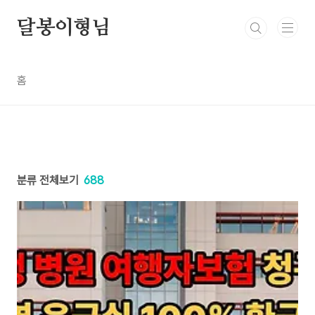
본문 바로가기
달봉이형님
홈
분류 전체보기
688