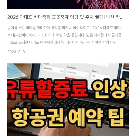
2026 다대포 바다축제 불꽃축제 명당 및 주차 꿀팁! 부산 라인업 총정리
올여름 부산 바다를 화려하게 장식할 마지막 하이라이트, '2026 다대포 바다
축제(부산바다축제)'가 드디어 화려한 막을 올립니다. 넓은 백사장과 아름다운
낙조로 유명한 다대포 해수욕장에서 열리는 이번 축제는, 한여름 밤의 더위를
식혀줄 물총 싸움부터 유명 가수들의 풀파티 콘서트, 그리고 밤하늘을 수놓는
2026. 8. 8.
초대형 불꽃축제까지 역대급 라인업을 예고하고 있는데요. 축제 기간 어마어마
한 인파가 몰리는 만큼, 주차 대란을 피하고 가장 편안하게 불꽃쇼를 감상할 수
있는 사전 정보가 필수입니다. 오늘 2026 다대포 바다축제의 핵심 프로그램
일정과 숨겨진 불꽃놀이 명당자리, 그리고 주차 스트레스 없는 꿀팁을 완벽하
게 정리해 드립니다. 1. 2026 다대포 바다축제 핵심 일정 및 라인업 다대포 해
수욕장 백사장 특설 ..