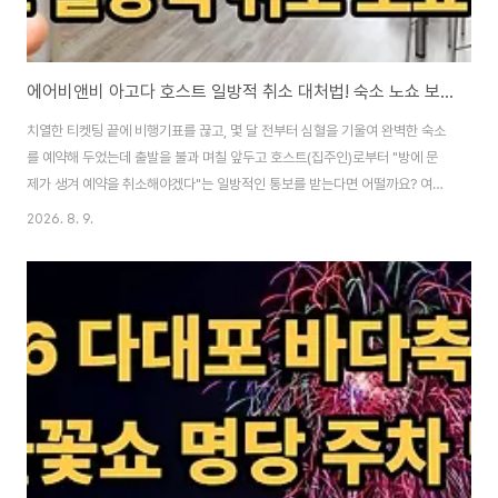
에어비앤비 아고다 호스트 일방적 취소 대처법! 숙소 노쇼 보상금 환불 꿀팁
치열한 티켓팅 끝에 비행기표를 끊고, 몇 달 전부터 심혈을 기울여 완벽한 숙소
를 예약해 두었는데 출발을 불과 며칠 앞두고 호스트(집주인)로부터 "방에 문
제가 생겨 예약을 취소해야겠다"는 일방적인 통보를 받는다면 어떨까요? 여름
성수기에 당장 대체할 숙소를 구하기도 막막하고, 가격도 2~3배 훌쩍 뛰어올
2026. 8. 9.
라 여행 전체를 포기하고 싶어질 만큼 멘탈이 붕괴됩니다. 이때 당황해서 호스
트의 말대로 '내가 직접 취소 버튼'을 누르거나 단순 전액 환불만 받고 끝내면
엄청난 손해(호구)를 보게 됩니다. 오늘 에어비앤비와 아고다 등 글로벌 숙박
플랫폼에서 호스트가 일방적으로 예약을 취소(노쇼)했을 때, 더 좋은 숙소와 차
액 보상금까지 완벽하게 뜯어내는 실전 대처법을 총정리해 드립니다. "> 1. 절
대 금지! '게스트(본..