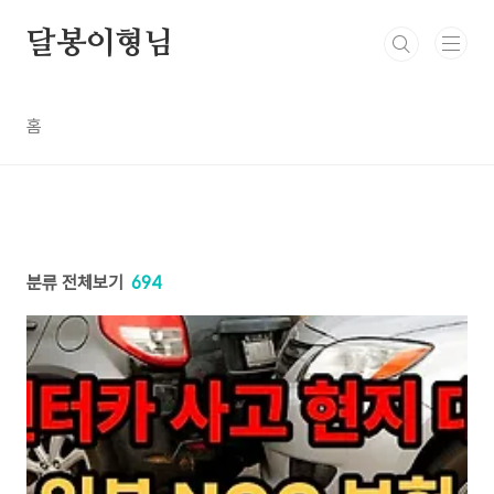
본문 바로가기
달봉이형님
홈
분류 전체보기
694