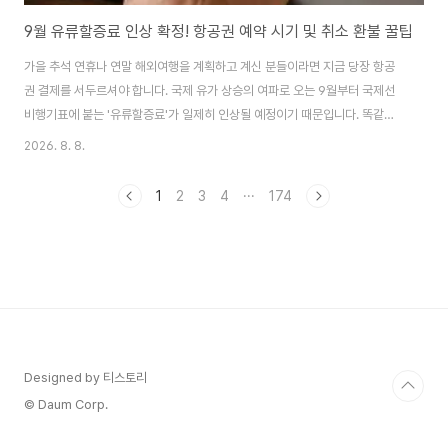
9월 유류할증료 인상 확정! 항공권 예약 시기 및 취소 환불 꿀팁
가을 추석 연휴나 연말 해외여행을 계획하고 계신 분들이라면 지금 당장 항공
권 결제를 서두르셔야 합니다. 국제 유가 상승의 여파로 오는 9월부터 국제선
비행기표에 붙는 '유류할증료'가 일제히 인상될 예정이기 때문입니다. 똑같은
날짜, 똑같은 좌석의 비행기표라도 8월에 결제하느냐, 9월에 결제하느냐에 따
2026. 8. 8.
라 4인 가족 기준 수십만 원의 비용 차이가 발생할 수 있습니다. "아직 일정이
확실하지 않은데 미리 결제했다가 취소 수수료를 물면 어떡하지?"라고 고민하
1
2
3
4
···
174
시는 분들을 위해, 오늘 9월 유류할증료 인상 전 최적의 항공권 예약 시기와 발
권 후 취소 환불 수수료 방어 꿀팁을 완벽하게 정리해 드립니다. "> 1. 9월 유류
할증료 인상, 얼마나 오를까? 유류할증료는 항공사가 기름값 변동에 따른 손실
을 보전하기 위해..
Designed by 티스토리
© Daum Corp.