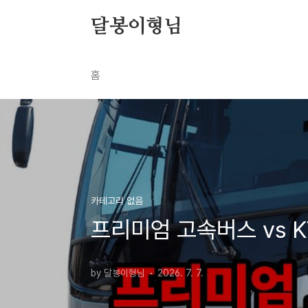
본문 바로가기
달봉이형님
홈
카테고리 없음
프리미엄 고속버스 vs K
by 달봉이형님
2026. 7. 7.