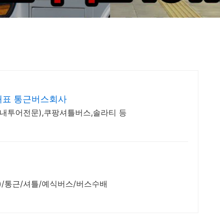
대표 통근버스회사
내투어전문),쿠팡셔틀버스,솔라티 등
)/통근/셔틀/예식버스/버스수배