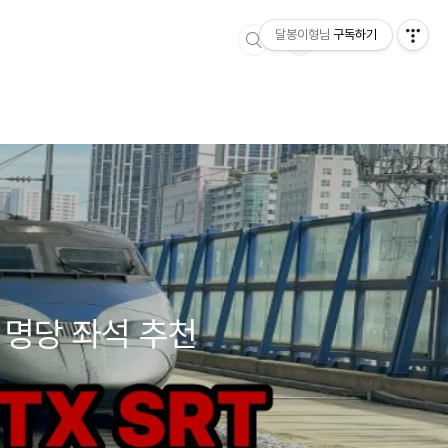
달봉이형님
구독하기
석 명당 좌석 추천