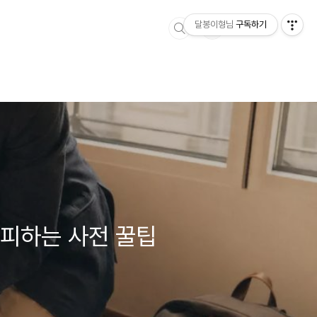
달봉이형님
구독하기
 피하는 사전 꿀팁