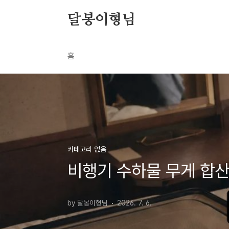
본문 바로가기
달봉이형님
홈
카테고리 없음
비행기 수하물 무게 합산
by 달봉이형님
2026. 7. 6.