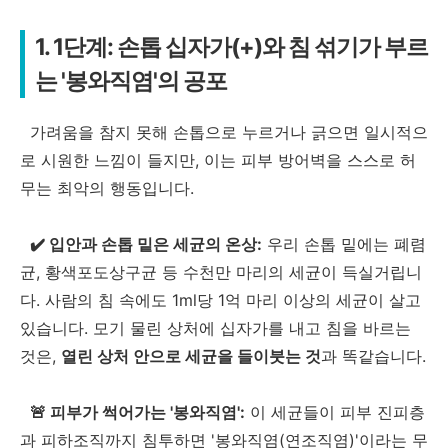
1. 1단계: 손톱 십자가(+)와 침 섞기가 부르
는 '봉와직염'의 공포
가려움을 참지 못해 손톱으로 누르거나 긁으면 일시적으
로 시원한 느낌이 들지만, 이는 피부 방어벽을 스스로 허
무는 최악의 행동입니다.
✔️ 입안과 손톱 밑은 세균의 온상:
우리 손톱 밑에는 폐렴
균, 황색포도상구균 등 수천만 마리의 세균이 득실거립니
다. 사람의 침 속에도 1ml당 1억 마리 이상의 세균이 살고
있습니다. 모기 물린 상처에 십자가를 내고 침을 바르는
것은,
열린 상처 안으로 세균을 들이붓는 것
과 똑같습니다.
🚨 피부가 썩어가는 '봉와직염':
이 세균들이 피부 진피층
과 피하조직까지 침투하면 '봉와직염(연조직염)'이라는 무