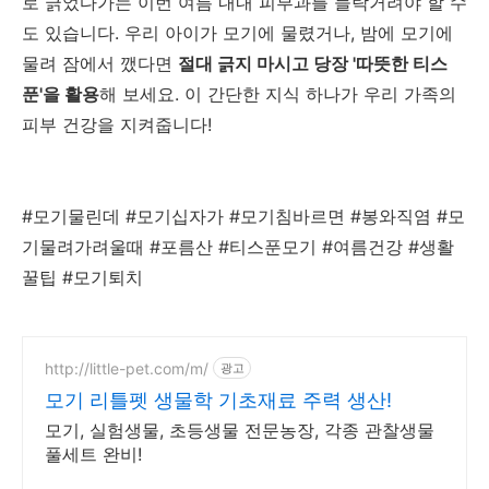
로 긁었다가는 이번 여름 내내 피부과를 들락거려야 할 수
도 있습니다. 우리 아이가 모기에 물렸거나, 밤에 모기에
물려 잠에서 깼다면
절대 긁지 마시고 당장 '따뜻한 티스
푼'을 활용
해 보세요. 이 간단한 지식 하나가 우리 가족의
피부 건강을 지켜줍니다!
#모기물린데 #모기십자가 #모기침바르면 #봉와직염 #모
기물려가려울때 #포름산 #티스푼모기 #여름건강 #생활
꿀팁 #모기퇴치
http://little-pet.com/m/
광고
모기 리틀펫 생물학 기초재료 주력 생산!
모기, 실험생물, 초등생물 전문농장, 각종 관찰생물
풀세트 완비!