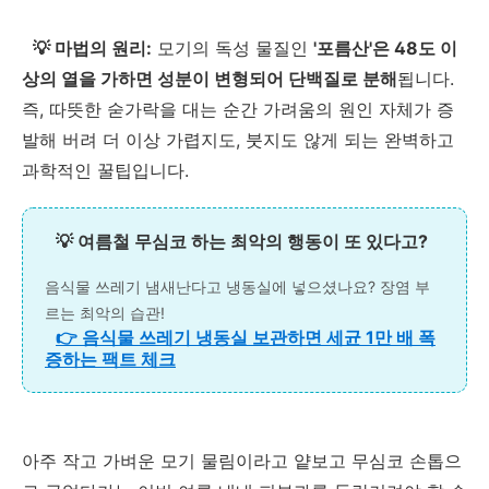
💡 마법의 원리:
모기의 독성 물질인
'포름산'은 48도 이
상의 열을 가하면 성분이 변형되어 단백질로 분해
됩니다.
즉, 따뜻한 숟가락을 대는 순간 가려움의 원인 자체가 증
발해 버려 더 이상 가렵지도, 붓지도 않게 되는 완벽하고
과학적인 꿀팁입니다.
💡 여름철 무심코 하는 최악의 행동이 또 있다고?
음식물 쓰레기 냄새난다고 냉동실에 넣으셨나요? 장염 부
르는 최악의 습관!
👉 음식물 쓰레기 냉동실 보관하면 세균 1만 배 폭
증하는 팩트 체크
아주 작고 가벼운 모기 물림이라고 얕보고 무심코 손톱으