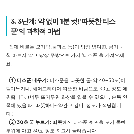
3. 3단계: 약 없이 1분 컷! '따뜻한 티스
푼'의 과학적 마법
집에 바르는 모기약(물파스 등)이 당장 없다면, 긁거나
침 바르지 말고 당장 주방으로 가서 '티스푼'을 가져오세
요.
① 티스푼 데우기:
티스푼을 따뜻한 물(약 40~50도)에
담가두거나, 헤어드라이어 따뜻한 바람으로 30초 정도 데
워줍니다. (너무 뜨거우면 화상을 입을 수 있으니, 손목 안
쪽에 댔을 때 '따뜻하다~약간 뜨겁다' 정도가 적당합니
다.)
② 30초 꾹 누르기:
따뜻해진 티스푼 뒷면을 모기 물린
부위에 대고 30초 정도 지그시 눌러줍니다.