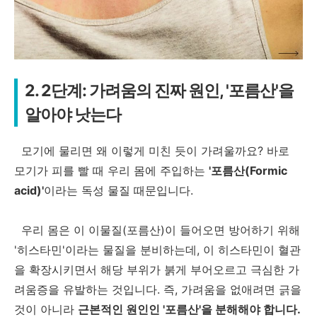
2. 2단계: 가려움의 진짜 원인, '포름산'을
알아야 낫는다
모기에 물리면 왜 이렇게 미친 듯이 가려울까요? 바로
모기가 피를 빨 때 우리 몸에 주입하는
'포름산(Formic
acid)'
이라는 독성 물질 때문입니다.
우리 몸은 이 이물질(포름산)이 들어오면 방어하기 위해
'히스타민'이라는 물질을 분비하는데, 이 히스타민이 혈관
을 확장시키면서 해당 부위가 붉게 부어오르고 극심한 가
려움증을 유발하는 것입니다. 즉, 가려움을 없애려면 긁을
것이 아니라
근본적인 원인인 '포름산'을 분해해야 합니다.