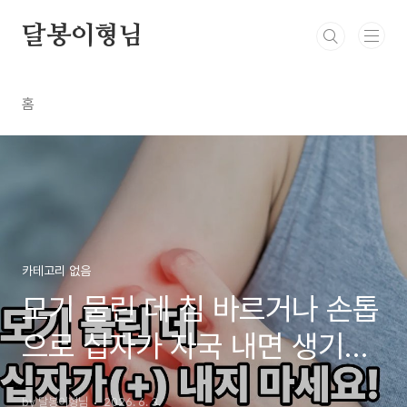
본문 바로가기
달봉이형님
홈
카테고리 없음
모기 물린 데 침 바르거나 손톱
으로 십자가 자국 내면 생기는
일 (봉와직염)
by 달봉이형님
2026. 6. 3.